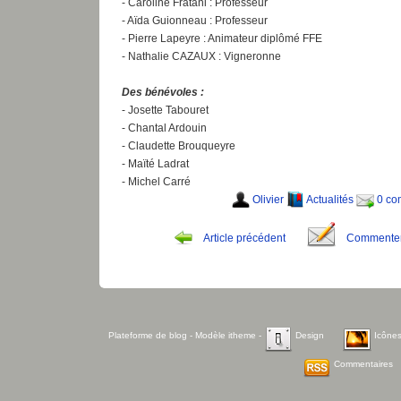
- Caroline Fratani : Professeur
- Aïda Guionneau : Professeur
- Pierre Lapeyre : Animateur diplômé FFE
- Nathalie CAZAUX : Vigneronne
Des bénévoles :
- Josette Tabouret
- Chantal Ardouin
- Claudette Brouqueyre
- Maïté Ladrat
- Michel Carré
Olivier
Actualités
0 co
Article précédent
Commente
Plateforme de blog
- Modèle
itheme
-
Design
Icône
Commentaires