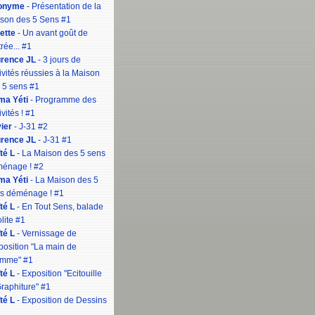
onyme
- Présentation de la
son des 5 Sens #1
iette
- Un avant goût de
rée... #1
rence JL
- 3 jours de
tivités réussies à la Maison
 5 sens #1
a Yéti
- Programme des
ivités ! #1
vier
- J-31 #2
rence JL
- J-31 #1
té L
- La Maison des 5 sens
énage ! #2
a Yéti
- La Maison des 5
s déménage ! #1
té L
- En Tout Sens, balade
lite #1
té L
- Vernissage de
xposition "La main de
omme" #1
té L
- Exposition "Ecitouille
Graphiture" #1
té L
- Exposition de Dessins