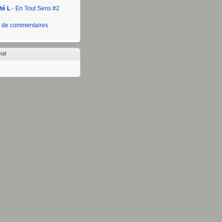
té L
- En Tout Sens #2
 de commentaires
eur