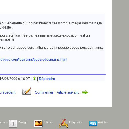
 où le velouté du noir et blanc fait ressortir la magie des mains,la
 geste .
ujours été fascinée par les mains et cette exposition est un
nsibilité.
n une échappée vers l'alliance de la poésie et des jeux de mains:
oetique.com/lesmains/poesiedesmains.html
 16/06/2009 à 16:27 |
|
Répondre
 précédent
Commenter
Article suivant
heme
-
Design
Icônes
Adaptation
Articles