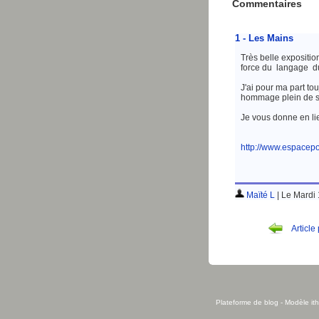
Commentaires
1 - Les Mains
Très belle exposition
force du langage du
J'ai pour ma part to
hommage plein de se
Je vous donne en lie
http://www.espacep
Maïté L
| Le Mardi
Article
Plateforme de blog
- Modèle
it