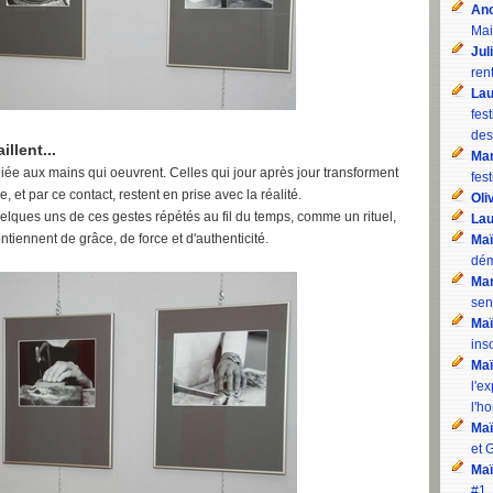
An
Mai
Jul
rent
Lau
fes
des
llent...
Mam
iée aux mains qui oeuvrent. Celles qui jour après jour transforment
fest
e, et par ce contact, restent en prise avec la réalité.
Oli
uelques uns de ces gestes répétés au fil du temps, comme un rituel,
Lau
ontiennent de grâce, de force et d'authenticité.
Maï
dém
Mam
sen
Maï
inso
Maï
l'e
l'h
Maï
et 
Maï
#1