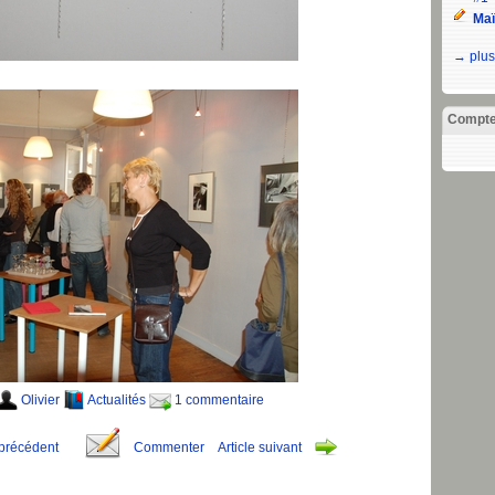
Maï
→ plus
Compt
Olivier
Actualités
1 commentaire
 précédent
Commenter
Article suivant