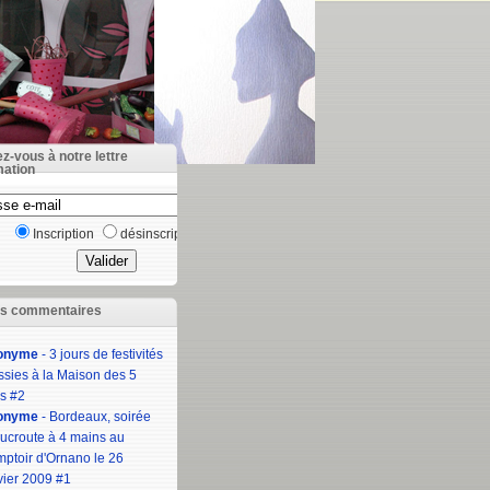
ez-vous à notre lettre
mation
Inscription
désinscription
rs commentaires
onyme
- 3 jours de festivités
ssies à la Maison des 5
s #2
onyme
- Bordeaux, soirée
ucroute à 4 mains au
ptoir d'Ornano le 26
vier 2009 #1