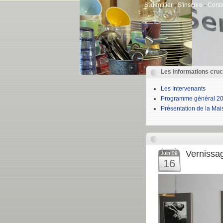
S'identifier
-
S'inscrire
-
Conta
Les informations cruc
Les Intervenants
Programme général 20
Présentation de la Ma
Vernissag
Juin 09
16