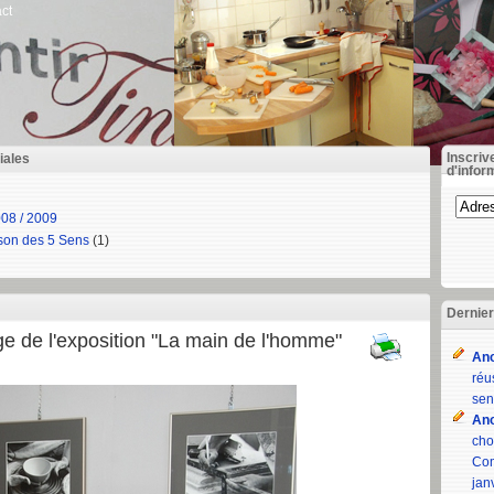
ct
Inscriv
iales
d'infor
08 / 2009
ison des 5 Sens
(1)
Dernie
e de l'exposition "La main de l'homme"
An
réu
sen
An
cho
Com
jan