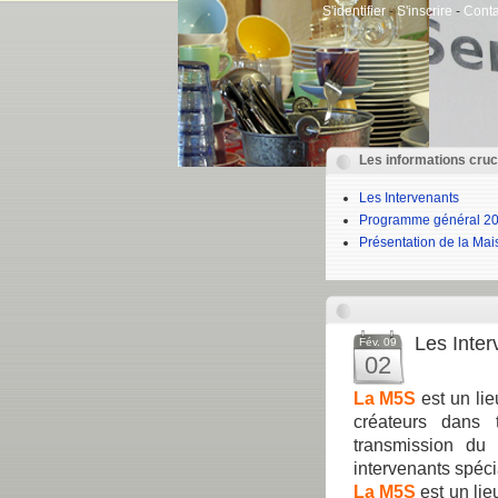
S'identifier
-
S'inscrire
-
Conta
Les informations cruc
Les Intervenants
Programme général 20
Présentation de la Ma
Les Inter
Fév. 09
02
La M5S
est un li
créateurs dans 
transmission du 
intervenants spéci
La M5S
est un lie