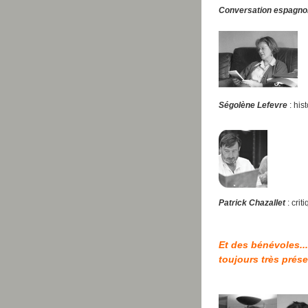
Conversation espagno
Ségolène Lefevre
: his
Patrick
Ch
azallet
: cri
Et des bénévoles...
toujours très prése