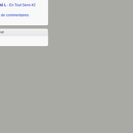
té L
- En Tout Sens #2
 de commentaires
eur