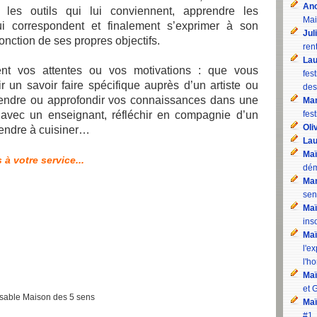
An
r les outils qui lui conviennent, apprendre les
Mai
ui correspondent et finalement s’exprimer à son
Jul
onction de ses propres objectifs.
rent
Lau
nt vos attentes ou vos motivations : que vous
fes
r un savoir faire spécifique auprès d’un artiste ou
des
rendre ou approfondir vos connaissances dans une
Mam
 avec un enseignant, réfléchir en compagnie d’un
fest
Oli
rendre à cuisiner…
Lau
Maï
à votre service...
dém
Mam
sen
Maï
inso
Maï
l'e
l'h
Maï
et 
nsable Maison des 5 sens
Maï
#1