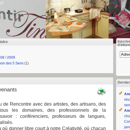
ct
Inscriv
iales
d'infor
08 / 2009
ison des 5 Sens
(1)
Dernie
venants
An
réu
eu de Rencontre avec des artistes, des artisans, des
sen
tous les domaines, des professionnels de la
An
savoir : conférenciers, professeurs de langues,
cho
Com
alisés.
jan
u où donner libre court à notre Créativité, où chacun