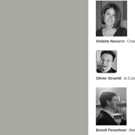
Violaine Navarro
: Cha
Olivier Straehli
: la Cui
Benoît Penanhoat
: At