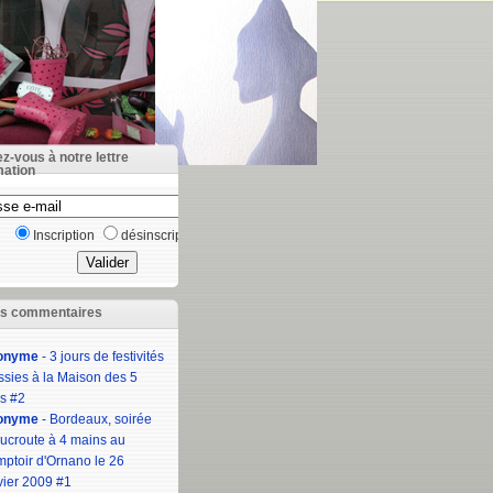
ez-vous à notre lettre
mation
Inscription
désinscription
rs commentaires
onyme
- 3 jours de festivités
ssies à la Maison des 5
s #2
onyme
- Bordeaux, soirée
ucroute à 4 mains au
ptoir d'Ornano le 26
vier 2009 #1