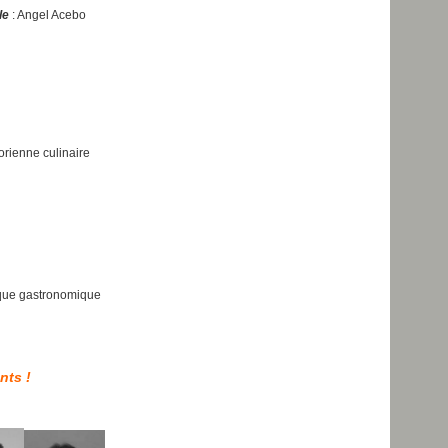
le
: Angel Acebo
torienne culinaire
tique gastronomique
nts !