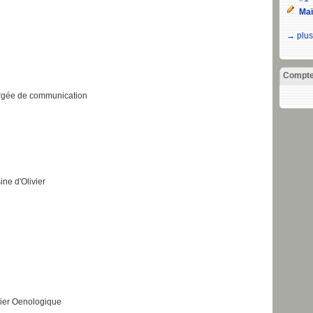
Maï
→ plus
Compt
rgée de communication
sine d'Olivier
elier Oenologique