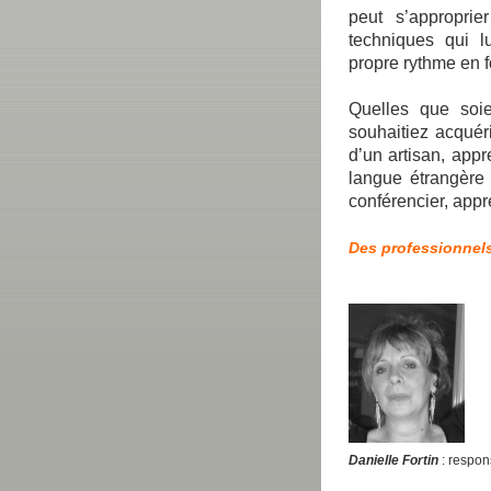
peut s’approprie
techniques qui l
propre rythme en f
Quelles que soie
souhaitiez acquéri
d’un artisan, app
langue étrangère
conférencier, app
Des professionnels 
Danielle Fortin
: respo