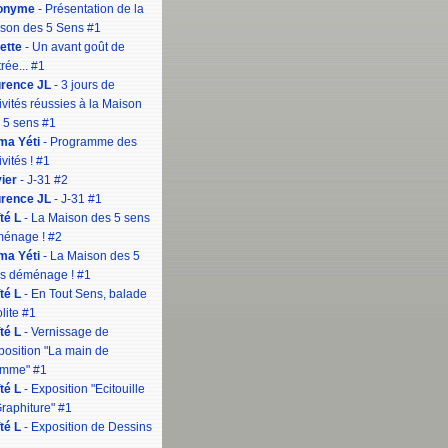
onyme
- Présentation de la
son des 5 Sens #1
iette
- Un avant goût de
rée... #1
rence JL
- 3 jours de
tivités réussies à la Maison
 5 sens #1
a Yéti
- Programme des
ivités ! #1
vier
- J-31 #2
rence JL
- J-31 #1
té L
- La Maison des 5 sens
énage ! #2
a Yéti
- La Maison des 5
s déménage ! #1
té L
- En Tout Sens, balade
lite #1
té L
- Vernissage de
xposition "La main de
omme" #1
té L
- Exposition "Ecitouille
Graphiture" #1
té L
- Exposition de Dessins