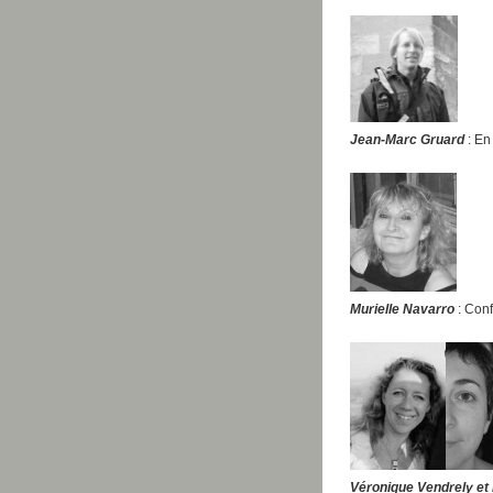
Jean-Marc Gruard
: En
Murielle Navarro
: Conf
Véronique Vendrely et