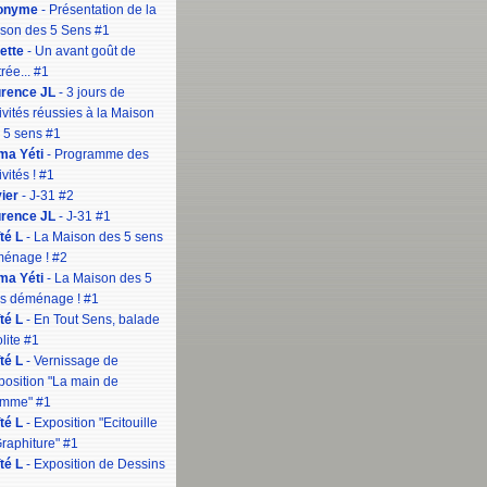
onyme
- Présentation de la
son des 5 Sens #1
iette
- Un avant goût de
rée... #1
rence JL
- 3 jours de
tivités réussies à la Maison
 5 sens #1
a Yéti
- Programme des
ivités ! #1
vier
- J-31 #2
rence JL
- J-31 #1
té L
- La Maison des 5 sens
énage ! #2
a Yéti
- La Maison des 5
s déménage ! #1
té L
- En Tout Sens, balade
lite #1
té L
- Vernissage de
xposition "La main de
omme" #1
té L
- Exposition "Ecitouille
Graphiture" #1
té L
- Exposition de Dessins