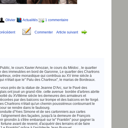
Olivier
Actualités
1 commentaire
 précédent
Commenter
Article suivant
 Public, le cours Xavier Arnozan, le cours du Médoc , le quartier
de des immeubles en bord de Garonne, Le quartier des Chartrons
artreux, ordre monastique qui contribua au XV ème siècle à
qui n'était que le" Palu des Chartreux", le marias de Bordeaux.
vous près de la statue de Jeanne D'Arc, sur le Pavé des
lais ont joué un grand rôle. cette avenue bordée d'arbres abrite
oitié du XVIIIème siècle les demeures des armateurs et
écorées par des balcons sur trompe et des balcons en fer forgé.
 des Chartrons n'était qu'un chemin poussiéreux contournant le
our se rendre dans le faubourg.
conduite d'Yves Simone et de ses cartonniers aux cartes
é l'alignement des façades, jusqu'à la demeure de François
ir girondin à s'être embarqué sur le" Franklin" pour gagner la
 fortune avant de revenir, d'acquérir des terrains et de faire
'Le Franklin" grâce à l'architecte Jean Burguet.