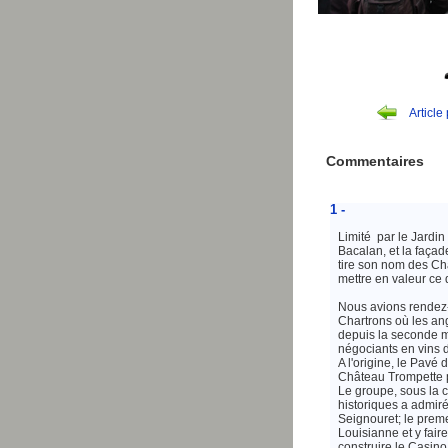
Article
Commentaires
1 -
Limité par le Jardin
Bacalan, et la faça
tire son nom des Ch
mettre en valeur ce 
Nous avions rendez-
Chartrons où les ang
depuis la seconde m
négociants en vins d
A l'origine, le Pavé
Château Trompette p
Le groupe, sous la 
historiques a admir
Seignouret; le preme
Louisianne et y faire
construire le Casino 