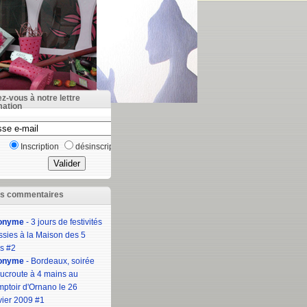
ez-vous à notre lettre
mation
Inscription
désinscription
rs commentaires
onyme
- 3 jours de festivités
ssies à la Maison des 5
s #2
onyme
- Bordeaux, soirée
ucroute à 4 mains au
ptoir d'Ornano le 26
vier 2009 #1