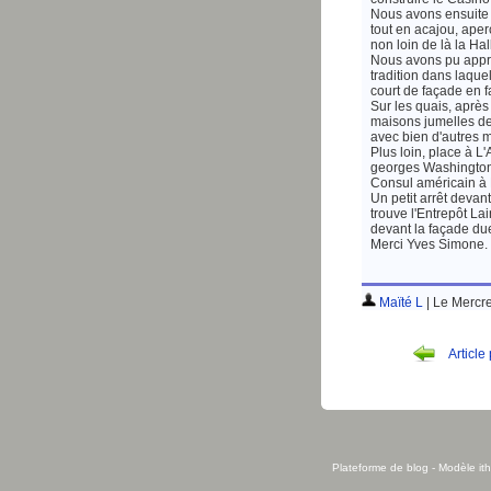
Nous avons ensuite v
tout en acajou, aper
non loin de là la Hal
Nous avons pu appréc
tradition dans laquel
court de façade en 
Sur les quais, après 
maisons jumelles de
avec bien d'autres 
Plus loin, place à 
georges Washington 
Consul américain à
Un petit arrêt devan
trouve l'Entrepôt L
devant la façade du
Merci Yves Simone. 
Maïté L
| Le Mercr
Article
Plateforme de blog
- Modèle
it