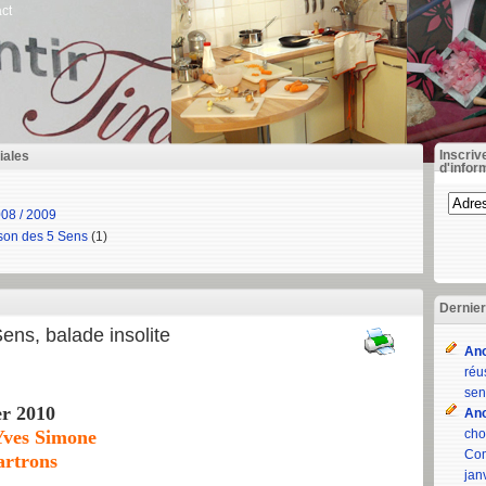
ct
Inscriv
iales
d'infor
08 / 2009
ison des 5 Sens
(1)
Dernie
ens, balade insolite
An
réu
sen
er 2010
An
Yves Simone
cho
Com
artrons
jan