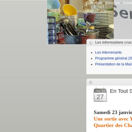
S'identifier
-
S'inscrire
-
Conta
Les informations cruc
Les Intervenants
Programme général 20
Présentation de la Ma
En Tout S
Jan. 10
27
Samedi 23 janvi
Une sortie avec 
Quartier des Ch