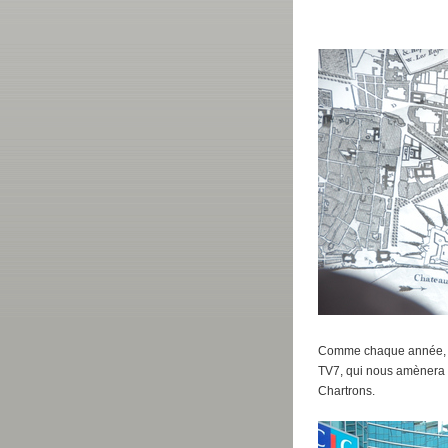
Comme chaque année, un
TV7, qui nous amènera c
Chartrons.