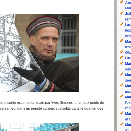
An
Mai
Jul
rent
Lau
fes
des
Mam
fest
Oli
Lau
Maï
dém
Mam
sen
Maï
inso
Maï
e sortie est prise en main par Yves Simone, le fameux guide de
l'e
l'h
e samedi dans un périple curieux et insolite dans le quartier des
Maï
et 
Maï
#1