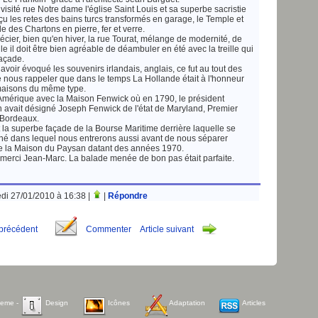
isité rue Notre dame l'église Saint Louis et sa superbe sacristie
çu les retes des bains turcs transformés en garage, le Temple et
le des Chartons en pierre, fer et verre.
ier, bien qu'en hiver, la rue Tourat, mélange de modernité, de
le il doit être bien agréable de déambuler en été avec la treille qui
façade.
avoir évoqué les souvenirs irlandais, anglais, ce fut au tout des
 nous rappeler que dans le temps La Hollande était à l'honneur
maisons du même type.
L'Amérique avec la Maison Fenwick où en 1790, le président
avait désigné Joseph Fenwick de l'état de Maryland, Premier
 Bordeaux.
t la superbe façade de la Bourse Maritime derrière laquelle se
ainé dans lequel nous entrerons aussi avant de nous séparer
e la Maison du Paysan datant des années 1970.
merci Jean-Marc. La balade menée de bon pas était parfaite.
edi 27/01/2010 à 16:38 |
|
Répondre
 précédent
Commenter
Article suivant
heme
-
Design
Icônes
Adaptation
Articles