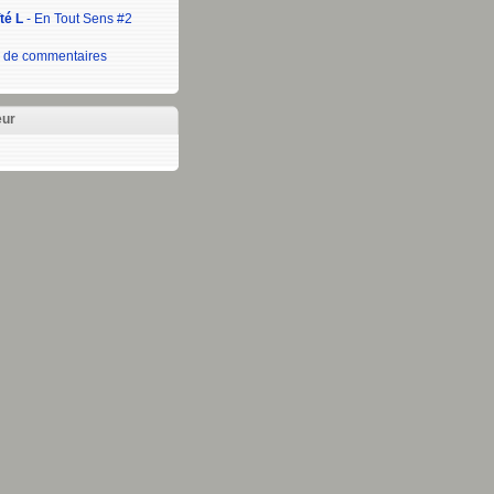
té L
- En Tout Sens #2
 de commentaires
eur